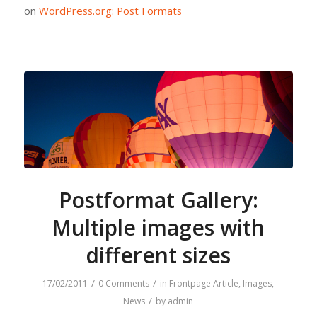
on
WordPress.org: Post Formats
Postformat Gallery:
Multiple images with
different sizes
/
/
17/02/2011
0 Comments
in
Frontpage Article
,
Images
,
/
News
by
admin