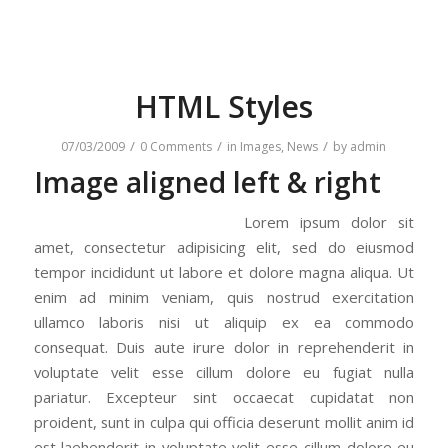
HTML Styles
/
/
/
07/03/2009
0 Comments
in
Images
,
News
by
admin
Image aligned left & right
Lorem ipsum dolor sit
amet, consectetur adipisicing elit, sed do eiusmod
tempor incididunt ut labore et dolore magna aliqua. Ut
enim ad minim veniam, quis nostrud exercitation
ullamco laboris nisi ut aliquip ex ea commodo
consequat. Duis aute irure dolor in reprehenderit in
voluptate velit esse cillum dolore eu fugiat nulla
pariatur. Excepteur sint occaecat cupidatat non
proident, sunt in culpa qui officia deserunt mollit anim id
est laehenderit in voluptate velit esse cillum dolore eu