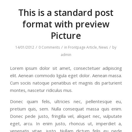
This is a standard post
format with preview
Picture
/
/
/
14/01/2012
0 Comments
in
Frontpage Article
,
News
by
admin
Lorem ipsum dolor sit amet, consectetuer adipiscing
elit. Aenean commodo ligula eget dolor. Aenean massa.
Cum sociis natoque penatibus et magnis dis parturient
montes, nascetur ridiculus mus.
Donec quam felis, ultricies nec, pellentesque eu,
pretium quis, sem. Nulla consequat massa quis enim.
Donec pede justo, fringilla vel, aliquet nec, vulputate
eget, arcu. In enim justo, rhoncus ut, imperdiet a,
venenatis vitae, justo. Nullam dictum felis eu pede