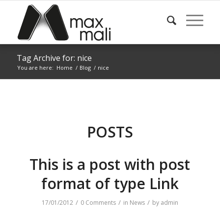
Tag Archive for: nice
You are here:
Home
/
Blog
/
nice
POSTS
This is a post with post
format of type Link
/
/
/
17/01/2012
0 Comments
in
News
by
admin